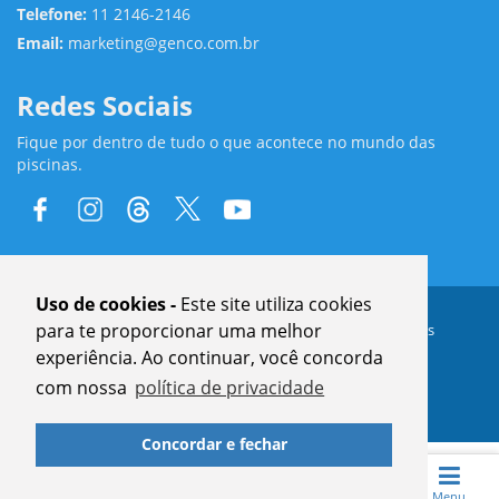
Telefone:
11 2146-2146
Email:
marketing@genco.com.br
Redes Sociais
Fique por dentro de tudo o que acontece no mundo das
piscinas.
Uso de cookies -
Este site utiliza cookies
para te proporcionar uma melhor
®
Copyright © 2024
GENCO
| Todos Direitos Reservados
www.genco.com.br
experiência. Ao continuar, você concorda
com nossa
política de privacidade
Concordar e fechar
Home
Revistas
Blog
Pesquisar
Menu