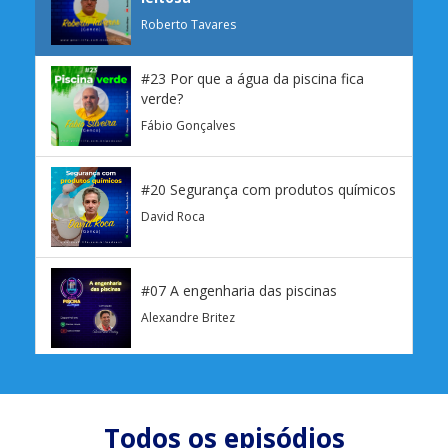
Roberto Tavares
#23 Por que a água da piscina fica
verde?
Fábio Gonçalves
#20 Segurança com produtos químicos
David Roca
#07 A engenharia das piscinas
Alexandre Britez
#06 - Saúde e Bem-Estar:
Hidroginástica
Professor Doutor Marcelo Barros de
Todos os episódios
Vasconcellos