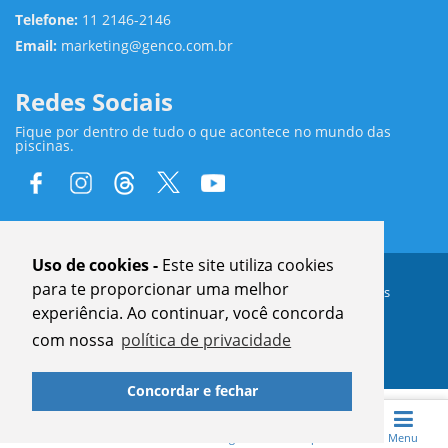
Telefone:
11 2146-2146
Email:
marketing@genco.com.br
Redes Sociais
Fique por dentro de tudo o que acontece no mundo das
piscinas.
Uso de cookies -
Este site utiliza cookies
para te proporcionar uma melhor
®
Copyright © 2024
GENCO
| Todos Direitos Reservados
www.genco.com.br
experiência. Ao continuar, você concorda
com nossa
política de privacidade
Concordar e fechar
Home
Revistas
Blog
Pesquisar
Menu