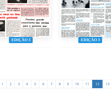
EDIÇÃO 3
EDIÇÃO 3
1
2
3
4
5
6
7
8
9
10
11
12
13