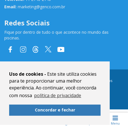
Email:
marketing@genco.com.br
Redes Sociais
Fique por dentro de tudo o que acontece no mundo das
piscinas.
Uso de cookies -
Este site utiliza cookies
®
para te proporcionar uma melhor
Copyright © 2024
GENCO
| Todos Direitos Reservados
www.genco.com.br
experiência. Ao continuar, você concorda
com nossa
política de privacidade
Concordar e fechar
Home
Revistas
Blog
Pesquisar
Menu